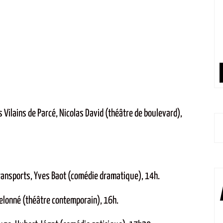
Le Mans
7 Août
+23°C
8 Août
 Vilains de Parcé, Nicolas David (théâtre de boulevard),
Transports, Yves Baot (comédie dramatique), 14h.
elonné (théâtre contemporain), 16h.