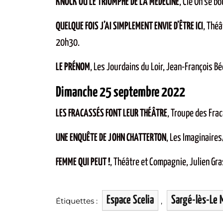
KNOCK OU LE TRIOMPHE DE LA MÉDECINE
, Cie On se b
QUELQUE FOIS J’AI SIMPLEMENT ENVIE D’ÊTRE ICI
, Thé
20h30.
IN MOULIN
KAREL HEN
LE PRÉNOM
, Les Jourdains du Loir, Jean-François B
POSITEUR
« LE CHARI
Dimanche 25 septembre 2022
TAGIEUX
DE ROMY 
LES FRACASSÉS FONT LEUR THÉÂTRE
, Troupe des Fra
UNE ENQUÊTE DE JOHN CHATTERTON
, Les Imaginaire
en est le directeur
Co-fondatrice de Var
ue des
Fièvres du
Consultants, Karel Henr
FEMME QUI PEUT !
, Théâtre et Compagnie, Julien G
medi matin
.
présidente du MEDEF S
Espace Scelia
Sargé-lès-Le 
Étiquettes :
,
RE LA STORY
LIRE LA STORY