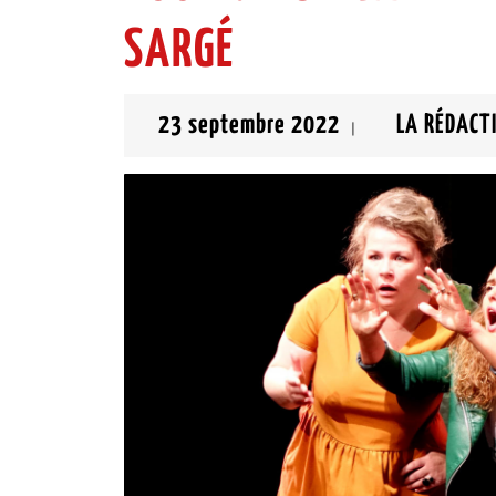
SARGÉ
23
23 septembre 2022
LA RÉDACT
|
septembre
2022