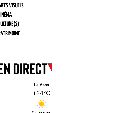
ARTS VISUELS
CINÉMA
CULTURE(S)
PATRIMOINE
Le Mans
+24°C
Ciel dégagé