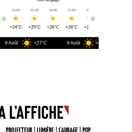
14:00
15:00
16:00
17:00
18:00
19:00
20:00
‹
›
+24°C
+25°C
+26°C
+26°C
+26°C
+26°C
+25°
+27°C
9 Août
+31°C
10 Août
PROJECTEUR
|
LUMIÈRE
|
CADRAGE
|
POP