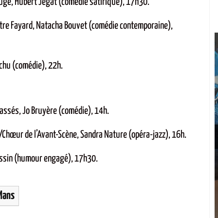
ouge, Hubert Jégat (comédie satirique), 17h30.
âtre Fayard, Natacha Bouvet (comédie contemporaine),
JÉRÔME LEFEBVRE
RY
échu (comédie), 22h.
« CRÉER DES
SME
SYNERGIES »
»
cassés, Jo Bruyère (comédie), 14h.
À la tête du
Pathé Le Mans
s/Chœur de l’Avant-Scène, Sandra Nature (opéra-jazz), 16h.
iant
depuis avril 2024, ce
y est la
rassin (humour engagé), 17h30.
passionné raconte ses
arthe.
premiers mois en Sarthe.
Mans
LIRE LA STORY