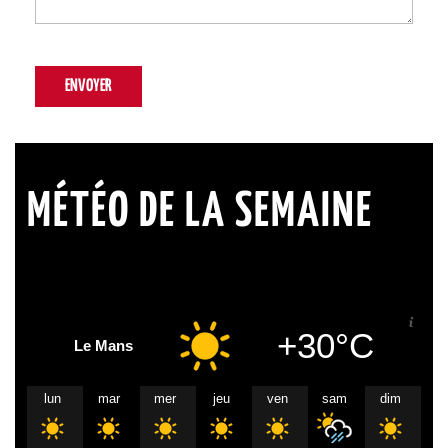
MÉTÉO DE LA SEMAINE
+30°C
Le Mans
lun
mar
mer
jeu
ven
sam
dim