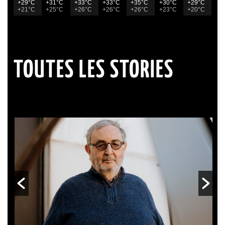
+29°C
+31°C
+33°C
+33°C
+35°C
+30°C
+29°C
+21°C
+25°C
+26°C
+26°C
+26°C
+23°C
+20°C
TOUTES LES STORIES