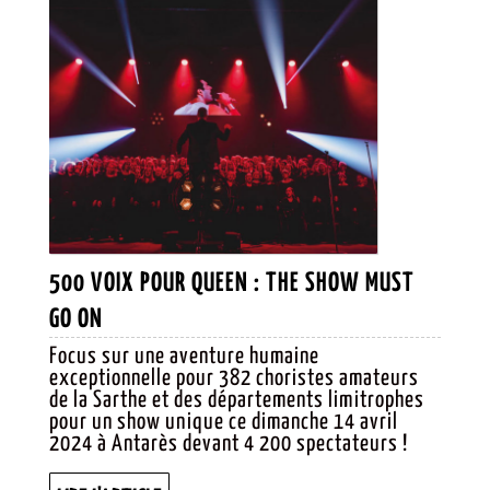
500 VOIX POUR QUEEN : THE SHOW MUST
500
GO ON
VOIX
Focus sur une aventure humaine
exceptionnelle pour 382 choristes amateurs
POUR
de la Sarthe et des départements limitrophes
QUEEN :
pour un show unique ce dimanche 14 avril
2024 à Antarès devant 4 200 spectateurs !
THE
SHOW