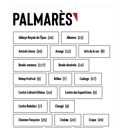
Abbaye Royale de l'Épau
(10)
Allonnes
(23)
Antarès Arena
(20)
Arnage
(13)
Arts de la rue
(8)
Bande-annonce
(177)
Bande dessinée
(12)
Bebop Festival
(9)
Brûlon
(7)
Cadrage
(27)
Centre Culturel Athéna
(14)
Centre des Expositions
(9)
Centre Rabelais
(7)
Changé
(9)
Chanson française
(25)
Cinéma
(22)
Cirque
(20)