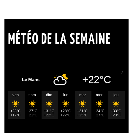
MÉTÉO DE LA SEMAINE
+22°C
Le Mans
ven
sam
dim
lun
mar
mer
jeu
+23°C
+27°C
+31°C
+28°C
+31°C
+34°C
+33°C
+17°C
+21°C
+22°C
+22°C
+25°C
+27°C
+23°C