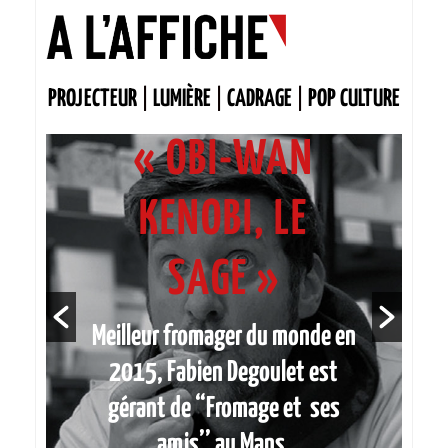
PROJECTEUR
|
LUMIÈRE
|
CADRAGE
|
POP CULTURE
FABIEN DEGOULET
« OBI-WAN
KENOBI, LE
SAGE »
Meilleur fromager du monde en
2015, Fabien Degoulet est
gérant de
“
Fromage et ses
amis
’’
au Mans.