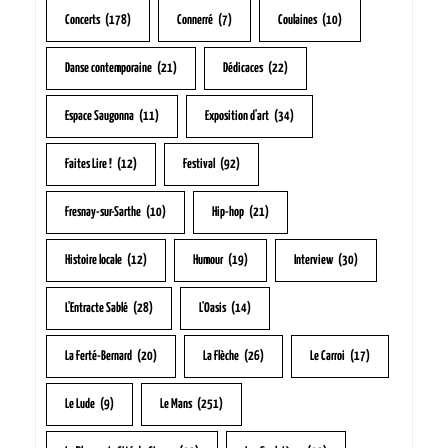
Concerts
(178)
Connerré
(7)
Coulaines
(10)
Danse contemporaine
(21)
Dédicaces
(22)
Espace Saugonna
(11)
Exposition d'art
(34)
Faites Lire !
(12)
Festival
(92)
Fresnay-sur-Sarthe
(10)
Hip-hop
(21)
Histoire locale
(12)
Humour
(19)
Interview
(30)
L'Entracte Sablé
(28)
L'Oasis
(14)
La Ferté-Bernard
(20)
La Flèche
(26)
Le Carroi
(17)
Le Lude
(9)
Le Mans
(251)