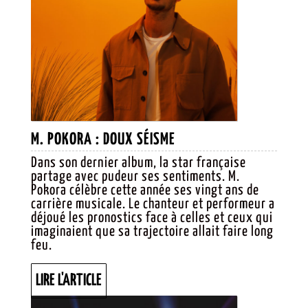
M.
M. POKORA : DOUX SÉISME
POKORA :
Dans son dernier album, la star française
partage avec pudeur ses sentiments. M.
DOUX
Pokora célèbre cette année ses vingt ans de
SÉISME
carrière musicale. Le chanteur et performeur a
déjoué les pronostics face à celles et ceux qui
imaginaient que sa trajectoire allait faire long
feu.
LIRE
LIRE L'ARTICLE
L'ARTICLE