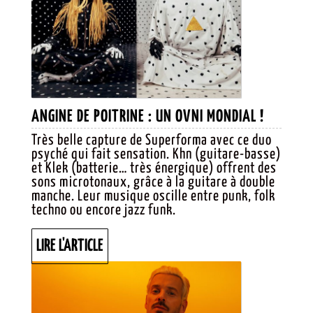
ANGINE
ANGINE DE POITRINE : UN OVNI MONDIAL !
DE
Très belle capture de Superforma avec ce duo
psyché qui fait sensation. Khn (guitare-basse)
POITRINE
et Klek (batterie… très énergique) offrent des
UN
sons microtonaux, grâce à la guitare à double
manche. Leur musique oscille entre punk, folk
OVNI
techno ou encore jazz funk.
MONDIAL
LIRE
LIRE L'ARTICLE
L'ARTICLE