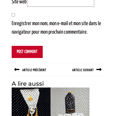
Site web
Enregistrer mon nom, mon e-mail et mon site dans le
navigateur pour mon prochain commentaire.
Navigation
ARTICLE PRÉCÉDENT
ARTICLE SUIVANT
de
l’article
Previous
Next
A lire aussi
post:
post: