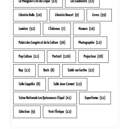
Le Plongeoir-Cité du Cirque
(12)
Les Saulnières
(12)
Librairie Bulle
(10)
Librairie Doucet
(9)
Livres
(39)
Lumière
(32)
L’Éolienne
(7)
Mamers
(16)
Palais des Congrès et de la Culture
(36)
Photographie
(12)
Pop Culture
(11)
Portrait
(126)
Projecteur
(28)
Rap
(11)
Rock
(8)
Sablé-sur-Sarthe
(32)
Salle Coppélia
(8)
Salle Jean-Carmet
(13)
Scène Nationale Les Quinconces-L'Espal
(41)
Superforma
(31)
Sélection
(9)
Yvré-l'Évêque
(12)