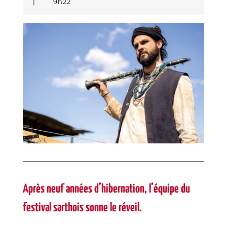
MAMADI
juillet
|
9h22
SANGARÉ
2023
Après neuf années d’hibernation, l’équipe du
festival sarthois sonne le réveil.