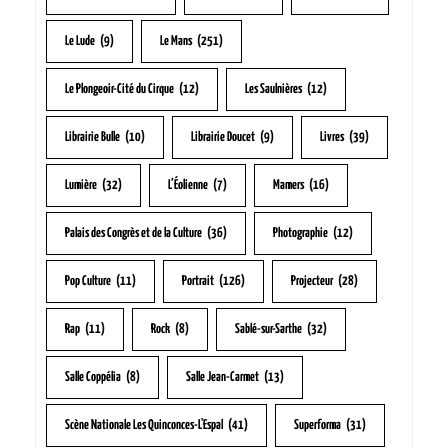
Le Lude
(9)
Le Mans
(251)
Le Plongeoir-Cité du Cirque
(12)
Les Saulnières
(12)
Librairie Bulle
(10)
Librairie Doucet
(9)
Livres
(39)
Lumière
(32)
L’Éolienne
(7)
Mamers
(16)
Palais des Congrès et de la Culture
(36)
Photographie
(12)
Pop Culture
(11)
Portrait
(126)
Projecteur
(28)
Rap
(11)
Rock
(8)
Sablé-sur-Sarthe
(32)
Salle Coppélia
(8)
Salle Jean-Carmet
(13)
Scène Nationale Les Quinconces-L'Espal
(41)
Superforma
(31)