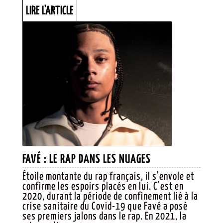
!
LIRE
LIRE L'ARTICLE
L'ARTICLE
FAVÉ :
FAVÉ : LE RAP DANS LES NUAGES
LE
Étoile montante du rap français, il s’envole et
confirme les espoirs placés en lui. C’est en
RAP
2020, durant la période de confinement lié à la
DANS
crise sanitaire du Covid-19 que Favé a posé
ses premiers jalons dans le rap. En 2021, la
LES