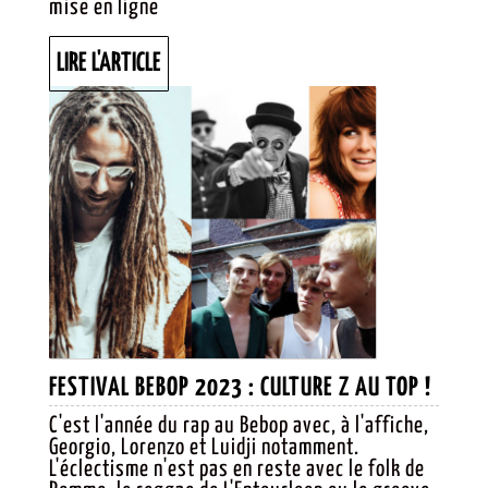
mise en ligne
NUAGES
LIRE
LIRE L'ARTICLE
L'ARTICLE
FESTI
FESTIVAL BEBOP 2023 : CULTURE Z AU TOP !
BEBOP
C'est l'année du rap au Bebop avec, à l'affiche,
Georgio, Lorenzo et Luidji notamment.
2023 
L'éclectisme n'est pas en reste avec le folk de
CULTU