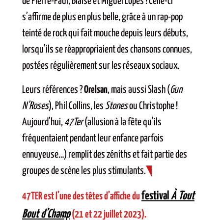
de Pierre-Paul, Blaise et Miguel Lopes ! Celle-ci
s’affirme de plus en plus belle, grâce à un rap-pop
teinté de rock qui fait mouche depuis leurs débuts,
lorsqu’ils se réappropriaient des chansons connues,
postées régulièrement sur les réseaux sociaux.
Leurs références ?
Orelsan
, mais aussi Slash (
Gun
N’Roses
), Phil Collins, les
Stones
ou Christophe !
Aujourd’hui,
47Ter
(allusion à la fête qu’ils
fréquentaient pendant leur enfance parfois
ennuyeuse…) remplit des zéniths et fait partie des
groupes de scène les plus stimulants.
festival
À Tout
47TER est l’une des têtes d’affiche du
Bout d’Champ
(21 et 22 juillet 2023).