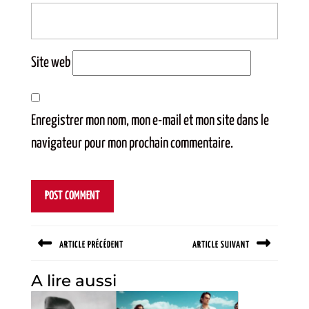
Site web
Enregistrer mon nom, mon e-mail et mon site dans le
navigateur pour mon prochain commentaire.
Navigation
ARTICLE PRÉCÉDENT
ARTICLE SUIVANT
de
l’article
Previous
Next
A lire aussi
post:
post: