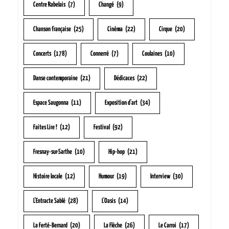
Centre Rabelais
(7)
Changé
(9)
Chanson française
(25)
Cinéma
(22)
Cirque
(20)
Concerts
(178)
Connerré
(7)
Coulaines
(10)
Danse contemporaine
(21)
Dédicaces
(22)
Espace Saugonna
(11)
Exposition d'art
(34)
Faites Lire !
(12)
Festival
(92)
Fresnay-sur-Sarthe
(10)
Hip-hop
(21)
Histoire locale
(12)
Humour
(19)
Interview
(30)
L'Entracte Sablé
(28)
L'Oasis
(14)
La Ferté-Bernard
(20)
La Flèche
(26)
Le Carroi
(17)