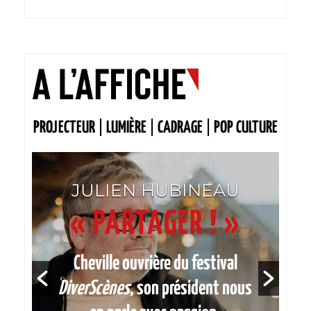
PROJECTEUR
|
LUMIÈRE
|
CADRAGE
|
POP CULTURE
JULIEN HUBINEAU
« PARTAGER ! »
Cheville ouvrière du festival
e
DiverScènes
, son président nous