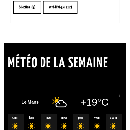
Sélection
(9)
Yvré-l'Évêque
(12)
MÉTÉO DE LA SEMAINE
+19°C
Le Mans
dim
lun
mar
mer
jeu
ven
sam