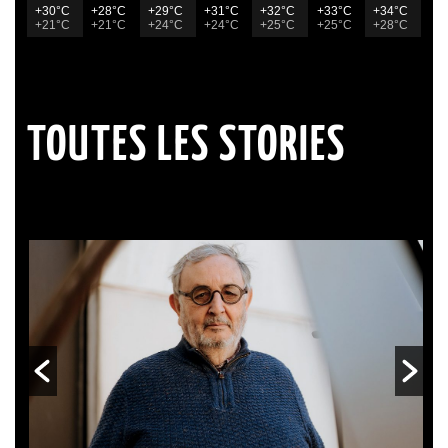
+30°C
+28°C
+29°C
+31°C
+32°C
+33°C
+34°C
+21°C
+21°C
+24°C
+24°C
+25°C
+25°C
+28°C
TOUTES LES STORIES