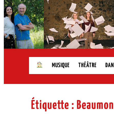
Skip
to
content
MUSIQUE
THÉÂTRE
DAN
Étiquette :
Beaumont