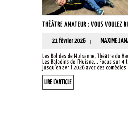
THÉÂTRE AMATEUR : VOUS VOULEZ RI
21
21 février 2026
MAXIME JAM
|
février
Les Bolides de Mulsanne, Théâtre du Hau
2026
Les Baladins de l'Huisne... Focus sur 4
jusqu'en avril 2026 avec des comédies h
LIRE
LIRE L'ARTICLE
L'ARTICLE