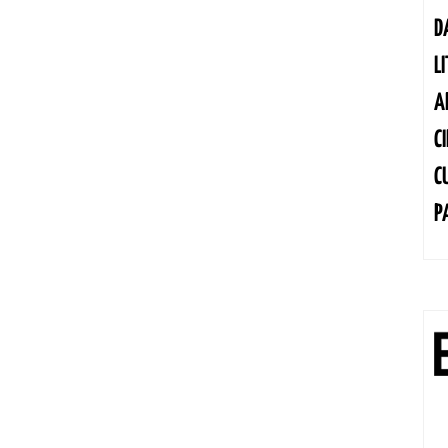
D
L
A
C
C
P