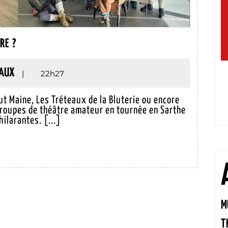
THÉÂTRE
RE ?
AMATEUR :
VOUS
MAXIME
AUX
|
22h27
VOULEZ
JAMAUX
RIRE ?
t Maine, Les Tréteaux de la Bluterie ou encore
 troupes de théâtre amateur en tournée en Sarthe
ilarantes. [...]
M
T