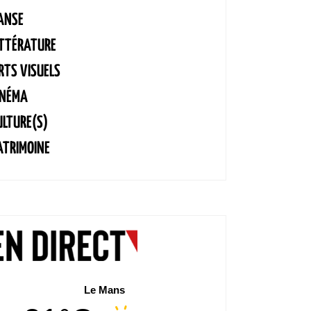
ANSE
ITTÉRATURE
RTS VISUELS
INÉMA
ULTURE(S)
ATRIMOINE
Le Mans