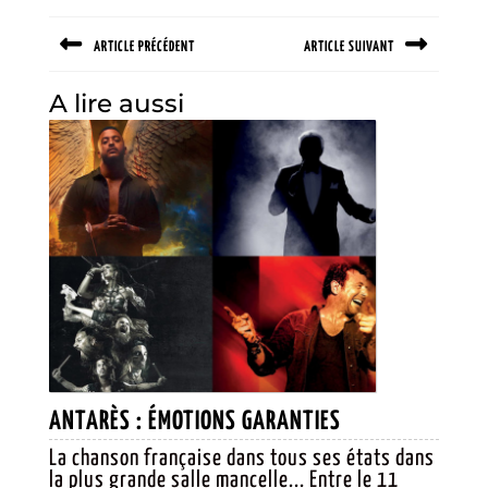
Navigation
ARTICLE PRÉCÉDENT
ARTICLE SUIVANT
de
l’article
Previous
Next
A lire aussi
post:
post:
ANTARÈS :
ANTARÈS : ÉMOTIONS GARANTIES
ÉMOTIONS
La chanson française dans tous ses états dans
la plus grande salle mancelle... Entre le 11
GARANTIES