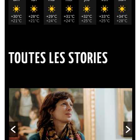
+30°C
+28°C
+29°C
+31°C
+32°C
+33°C
+34°C
+21°C
+21°C
+24°C
+24°C
+25°C
+25°C
+28°C
TOUTES LES STORIES