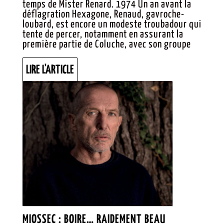
temps de Mister Renard. 1974 Un an avant la
50
déflagration Hexagone, Renaud, gavroche-
BALAIS
loubard, est encore un modeste troubadour qui
tente de percer, notamment en assurant la
DÉJÀ !
première partie de Coluche, avec son groupe
LIRE
LIRE L'ARTICLE
L'ARTICLE
MIOSSEC :
MIOSSEC : BOIRE… RAIDEMENT BEAU