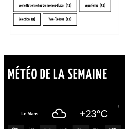
Scène Nationale Les Quinconces-L'Espal
(41)
Superforma
(31)
Sélection
(9)
Yvré-l'Évêque
(12)
MÉTÉO DE LA SEMAINE
+23°C
Le Mans
dim
lun
mar
mer
jeu
ven
sam