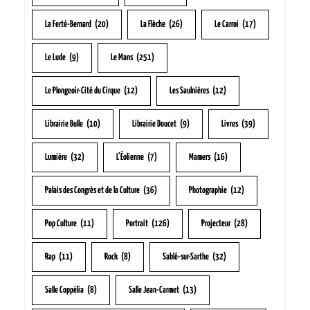
La Ferté-Bernard
(20)
La Flèche
(26)
Le Carroi
(17)
Le Lude
(9)
Le Mans
(251)
Le Plongeoir-Cité du Cirque
(12)
Les Saulnières
(12)
Librairie Bulle
(10)
Librairie Doucet
(9)
Livres
(39)
Lumière
(32)
L’Éolienne
(7)
Mamers
(16)
Palais des Congrès et de la Culture
(36)
Photographie
(12)
Pop Culture
(11)
Portrait
(126)
Projecteur
(28)
Rap
(11)
Rock
(8)
Sablé-sur-Sarthe
(32)
Salle Coppélia
(8)
Salle Jean-Carmet
(13)