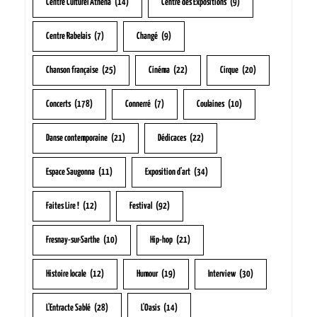
Centre Culturel Athéna
(14)
Centre des Expositions
(9)
Centre Rabelais
(7)
Changé
(9)
Chanson française
(25)
Cinéma
(22)
Cirque
(20)
Concerts
(178)
Connerré
(7)
Coulaines
(10)
Danse contemporaine
(21)
Dédicaces
(22)
Espace Saugonna
(11)
Exposition d'art
(34)
Faites Lire !
(12)
Festival
(92)
Fresnay-sur-Sarthe
(10)
Hip-hop
(21)
Histoire locale
(12)
Humour
(19)
Interview
(30)
L'Entracte Sablé
(28)
L'Oasis
(14)