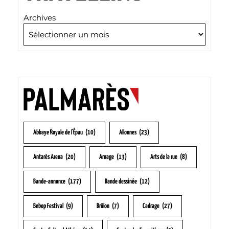
Archives
Abbaye Royale de l'Épau
(10)
Allonnes
(23)
Antarès Arena
(20)
Arnage
(13)
Arts de la rue
(8)
Bande-annonce
(177)
Bande dessinée
(12)
Bebop Festival
(9)
Brûlon
(7)
Cadrage
(27)