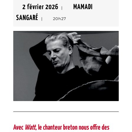
2
2 février 2026
MAMADI
|
MAMADI
février
SANGARÉ
|
20h27
SANGARÉ
2026
Avec
Watt
, le chanteur breton nous offre des