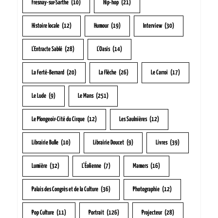
Fresnay-sur-Sarthe
(10)
Hip-hop
(21)
Histoire locale
(12)
Humour
(19)
Interview
(30)
L'Entracte Sablé
(28)
L'Oasis
(14)
La Ferté-Bernard
(20)
La Flèche
(26)
Le Carroi
(17)
Le Lude
(9)
Le Mans
(251)
Le Plongeoir-Cité du Cirque
(12)
Les Saulnières
(12)
Librairie Bulle
(10)
Librairie Doucet
(9)
Livres
(39)
Lumière
(32)
L’Éolienne
(7)
Mamers
(16)
Palais des Congrès et de la Culture
(36)
Photographie
(12)
Pop Culture
(11)
Portrait
(126)
Projecteur
(28)