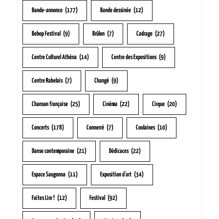
Bande-annonce
(177)
Bande dessinée
(12)
Bebop Festival
(9)
Brûlon
(7)
Cadrage
(27)
Centre Culturel Athéna
(14)
Centre des Expositions
(9)
Centre Rabelais
(7)
Changé
(9)
Chanson française
(25)
Cinéma
(22)
Cirque
(20)
Concerts
(178)
Connerré
(7)
Coulaines
(10)
Danse contemporaine
(21)
Dédicaces
(22)
Espace Saugonna
(11)
Exposition d'art
(34)
Faites Lire !
(12)
Festival
(92)