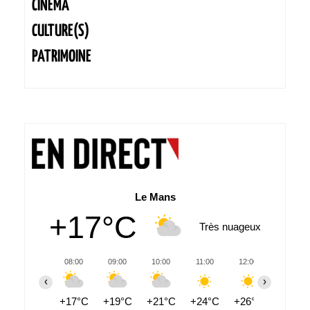
CINÉMA
CULTURE(S)
PATRIMOINE
Le Mans
+17°C
Très nuageux
08:00
09:00
10:00
11:00
12:00
13:00
‹
›
+17°C
+19°C
+21°C
+24°C
+26°C
+27°C