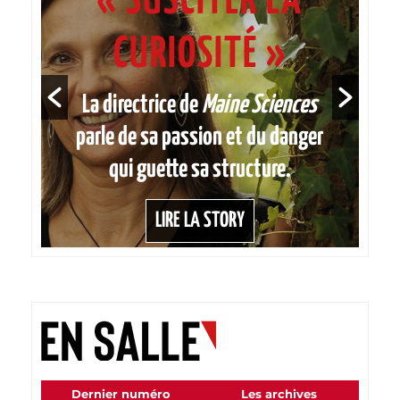
« SUSCITER LA
CURIOSITÉ »
La directrice de
Maine Sciences
parle de sa passion et du danger
qui guette sa structure.
LIRE LA STORY
Dernier numéro
Les archives