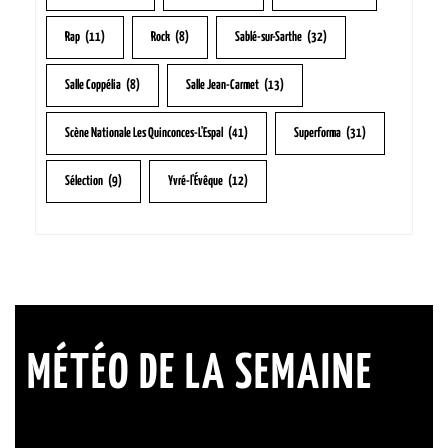
Rap
(11)
Rock
(8)
Sablé-sur-Sarthe
(32)
Salle Coppélia
(8)
Salle Jean-Carmet
(13)
Scène Nationale Les Quinconces-L'Espal
(41)
Superforma
(31)
Sélection
(9)
Yvré-l'Évêque
(12)
MÉTÉO DE LA SEMAINE