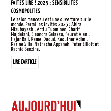
FAITES LIRE ! 2025 : SENSIBILITÉS
FAITES
COSMOPOLITES
LIRE
Le salon manceau est une ouverture sur le
monde. Parmi les invités 2025 : Akira
!
Mizubayashi, Arttu Tuominen, Charif
2025 :
Majdalani, Eleonora Galasso, Feurat Alani,
Hajar Bali, Kamel Daoud, Kaouther Adimi,
SENSIBILITÉS
Karine Silla, Nathacha Appanah, Peter Elliott et
COSMOPOLITES
Rachid Benzine.
LIRE
LIRE L'ARTICLE
L'ARTICLE