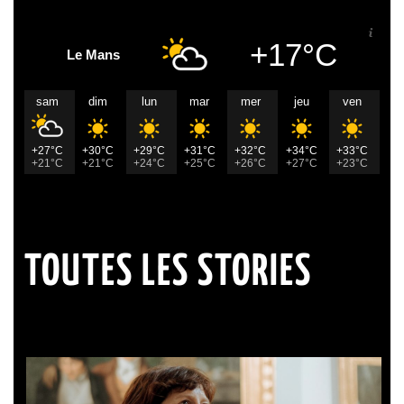
+17°C
Le Mans
sam
dim
lun
mar
mer
jeu
ven
+27°C
+30°C
+29°C
+31°C
+32°C
+34°C
+33°C
+21°C
+21°C
+24°C
+25°C
+26°C
+27°C
+23°C
TOUTES LES STORIES