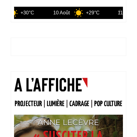
30°C
10 Août
+29°C
11 Août
+31°
PROJECTEUR
|
LUMIÈRE
|
CADRAGE
|
POP CULTURE
ANNE LECÈVRE