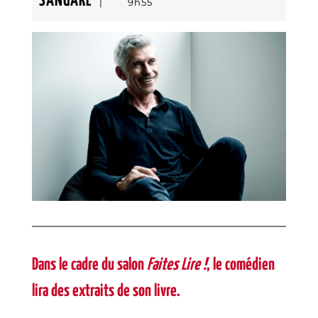
MAMADI
octobre
SANGARÉ
|
9h55
SANGARÉ
2024
Dans le cadre du salon
Faites Lire !
, le comédien
lira des extraits de son livre.