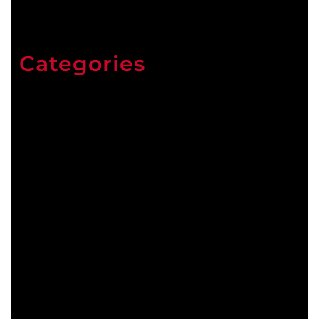
Categories
ARCHIVES
Arts visuels
Culture(s)
Danse
Littérature
Musique
Sélection estivale