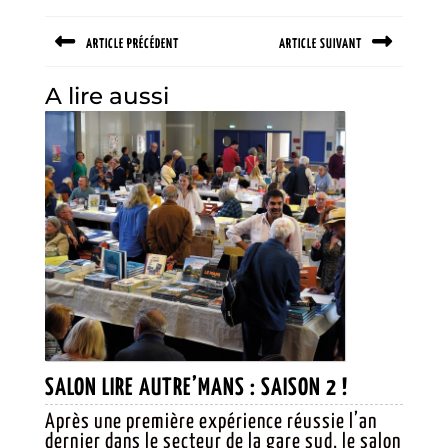
Navigation
ARTICLE PRÉCÉDENT
ARTICLE SUIVANT
de
l’article
Previous
Next
A lire aussi
post:
post:
SALON
SALON LIRE AUTRE’MANS : SAISON 2 !
LIRE
Après une première expérience réussie l’an
dernier dans le secteur de la gare sud, le salon
AUTRE’MANS