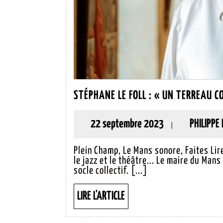
STÉPHANE LE FOLL : « UN TERREAU 
22
22 septembre 2023
PHILIPPE 
|
septembre
Plein Champ, Le Mans sonore, Faites Lir
2023
le jazz et le théâtre... Le maire du Man
socle collectif. [...]
LIRE
LIRE L'ARTICLE
L'ARTICLE