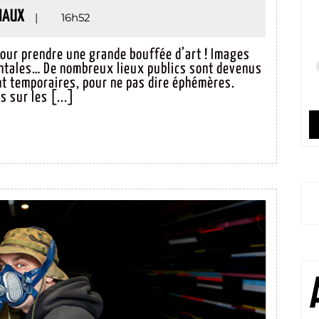
XPOS
MAXIME
MAUX
|
16h52
ATURES
JAMAUX
pour prendre une grande bouffée d’art ! Images
ntales… De nombreux lieux publics sont devenus
OGO
nt temporaires, pour ne pas dire éphémères.
 sur les [...]
Le Mans
8 Août
+28°C
9 Août