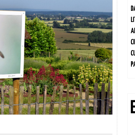
D
L
A
C
C
P
LEIN
IR :