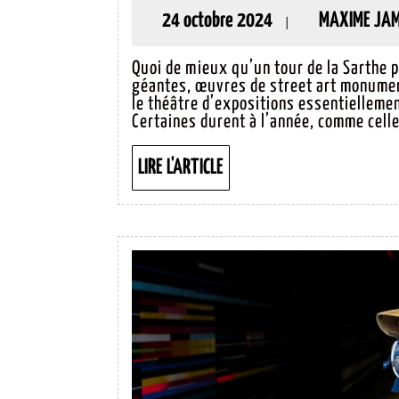
E
24
24 octobre 2024
MAXIME JA
|
N
octobre
À
Quoi de mieux qu’un tour de la Sarthe 
2024
géantes, œuvres de street art monume
G
le théâtre d’expositions essentielleme
Certaines durent à l’année, comme celles
LIRE
LIRE L'ARTICLE
L'ARTICLE