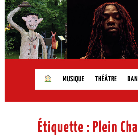
Skip
to
content
MUSIQUE
THÉÂTRE
DAN
Étiquette :
Plein Ch