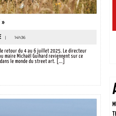
PLEIN
E »
CHAMP :
« PROXIMITÉ
PHILIPPE
E
|
14h36
CRÉATIVE »
LAVILLE
de retour du 4 au 6 juillet 2025. Le directeur
 au maire Michaël Guihard reviennent sur ce
ans le monde du street art. [...]
M
T