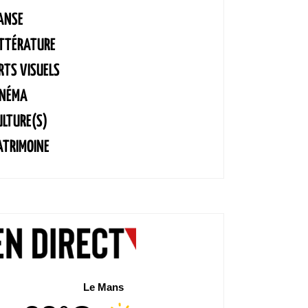
ANSE
ITTÉRATURE
RTS VISUELS
INÉMA
ULTURE(S)
ATRIMOINE
Le Mans