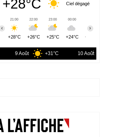
+28°C
Ciel dégagé
21:00
22:00
23:00
00:00
01:00
02:00
03:00
‹
›
+28°C
+26°C
+25°C
+24°C
+24°C
+24°C
+23°C
+31°C
10 Août
+28°C
11 Août