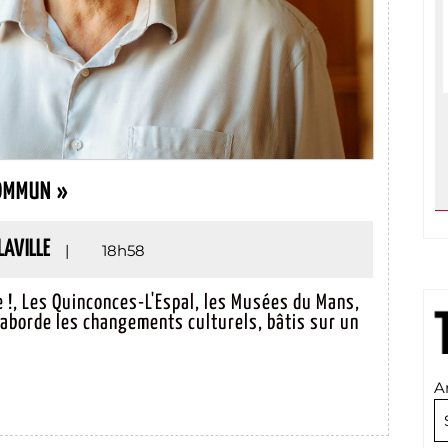
STÉPHANE
COMMUN »
LE
FOLL :
PHILIPPE
LAVILLE
|
18h58
« UN
LAVILLE
TERREAU
e !, Les Quinconces-L'Espal, les Musées du Mans,
s aborde les changements culturels, bâtis sur un
COMMUN »
A